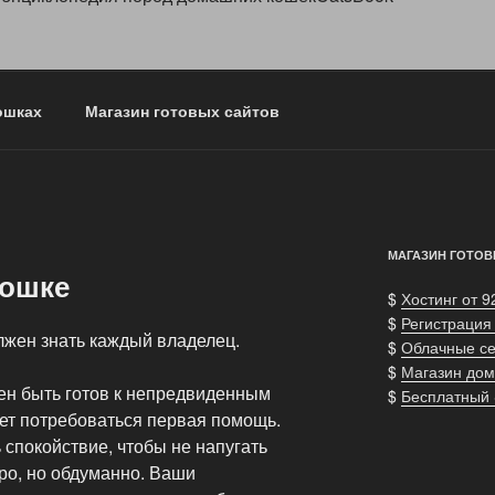
ошках
Магазин готовых сайтов
МАГАЗИН ГОТОВ
кошке
$
Хостинг от 9
$
Регистрация
лжен знать каждый владелец.
$
Облачные с
$
Магазин дом
ен быть готов к непредвиденным
$
Бесплатный
жет потребоваться первая помощь.
спокойствие, чтобы не напугать
ро, но обдуманно. Ваши