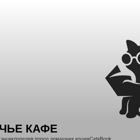
ЧЬЕ КАФЕ
 энциклопедия пород домашних кошекCatsBook