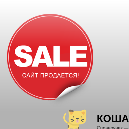
Перейти
к
содержимому
КОША
Справочник —