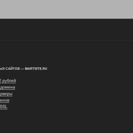
ЫХ САЙТОВ — MARTSITE.RU
2 рублей
 домена
ерверы
енов
 SSL