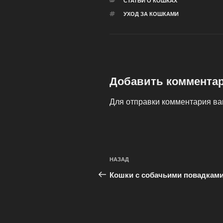
РУБРИКИ
СТАТЬИ О КОШКАХ
МЕТКИ
УХОД ЗА КОШКАМИ
Добавить коммента
Для отправки комментария в
Навигация
Предыдущая
НАЗАД
по
запись:
Кошки с собачьими повадкам
записям