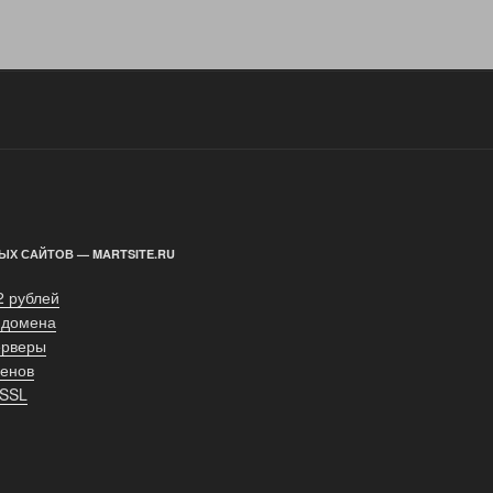
ЫХ САЙТОВ — MARTSITE.RU
2 рублей
 домена
ерверы
енов
 SSL