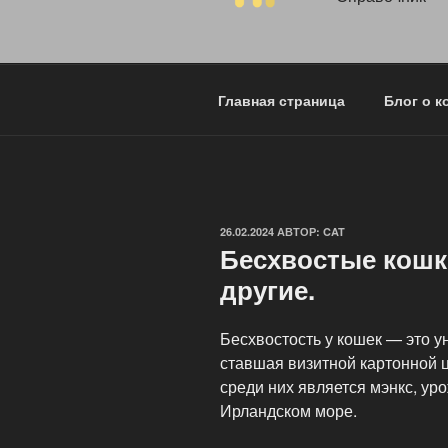
Главная страница
Блог о к
ОПУБЛИКОВАНО
26.02.2024
АВТОР:
CAT
Бесхвостые кошки
другие.
Бесхвостость у кошек — это у
ставшая визитной картонной 
среди них является мэнкс, ур
Ирландском море.