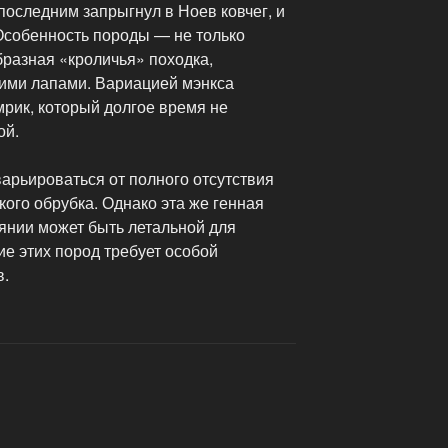
последним запрыгнул в Ноев ковчег, и
Особенность породы — не только
образная «кроличья» походка,
ими лапами. Вариацией мэнкса
рик, который долгое время не
ой.
арьироваться от полного отсутствия
кого обрубка. Однако эта же генная
янии может быть летальной для
е этих пород требует особой
в.