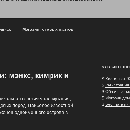
ошках
Магазин готовых сайтов
МАГАЗИН ГОТОВ
: мэнкс, кимрик и
$
Хостинг от 9
$
Регистрация
$
Облачные с
$
Магазин дом
никальная генетическая мутация,
$
Бесплатный
целых пород. Наиболее известной
оженец одноименного острова в