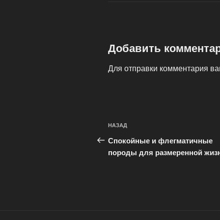
Добавить коммента
Для отправки комментария в
Навигация
Предыдущая
НАЗАД
по
запись:
Спокойные и флегматичные
записям
породы для размеренной жиз