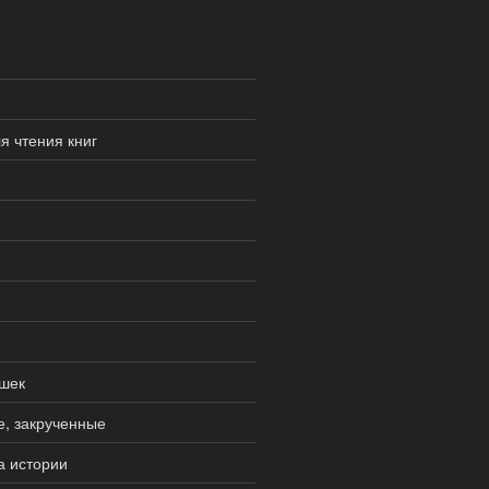
я чтения книг
шек
е, закрученные
а истории