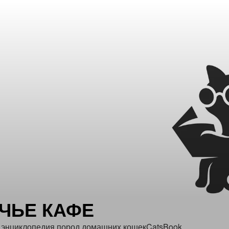
ЧЬЕ КАФЕ
 энциклопедия пород домашних кошекCatsBook