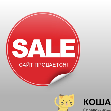
Перейти
к
содержимому
КОША
Справочник —