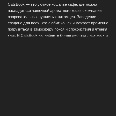
CatsBook — это уютное кошачье кафе, где можно
насладиться чашечкой ароматного кофе в компании
очаровательных пушистых питомцев. Заведение
создано для всех, кто любит кошек и мечтает временно
погрузиться в атмосферу покоя и спокойствия и чтения
книг. В CatsBook вы найдете более десятка ласковых и
игривых кошек разных пород, которые всегда рады
поиграть и посидеть на …
Читать далее
«CatsBook
—
кошачье
ОПУБЛИКОВАНО
21.10.2025
кафе»
Кошачье кафе CatsBook — уютный
уголок для чтения книг
Кошачье кафе CatsBook — это не просто место, где
можно насладиться горячим напитком в компании
пушистых питомцев, но и уютный уголок для чтения