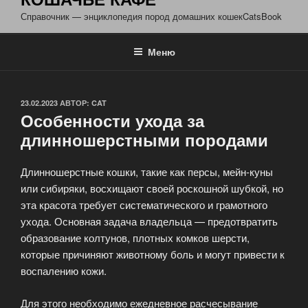
Справочник — энциклопедия пород домашних кошекCatsBook
Меню
ОПУБЛИКОВАНО
23.02.2023
АВТОР:
CAT
Особенности ухода за
длинношерстными породами
Длинношерстные кошки, такие как персы, мейн-куны
или сибиряки, восхищают своей роскошной шубкой, но
эта красота требует систематического и грамотного
ухода. Основная задача владельца — предотвратить
образование колтунов, плотных комков шерсти,
которые причиняют животному боль и могут привести к
воспалению кожи.
Для этого необходимо ежедневное расчесывание