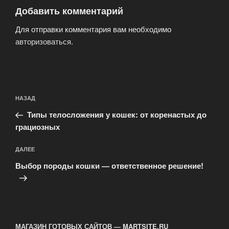
Добавить комментарий
Для отправки комментария вам необходимо
авторизоваться
.
Навигация
Предыдущая
НАЗАД
по
запись:
записям
Типы телосложения у кошек: от коренастых до
грациозных
Следующая
ДАЛЕЕ
запись
Выбор породы кошки — ответственное решение!
МАГАЗИН ГОТОВЫХ САЙТОВ — MARTSITE.RU