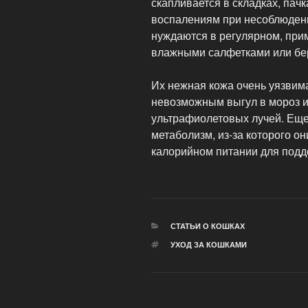
скапливается в складках, пачк
воспалениям при несоблюден
нуждаются в регулярном, при
влажными салфетками или бе
Их нежная кожа очень уязвима
невозможным выгул в мороз и
ультрафиолетовых лучей. Ещ
метаболизм, из-за которого он
калорийном питании для подд
РУБРИКИ
СТАТЬИ О КОШКАХ
МЕТКИ
УХОД ЗА КОШКАМИ