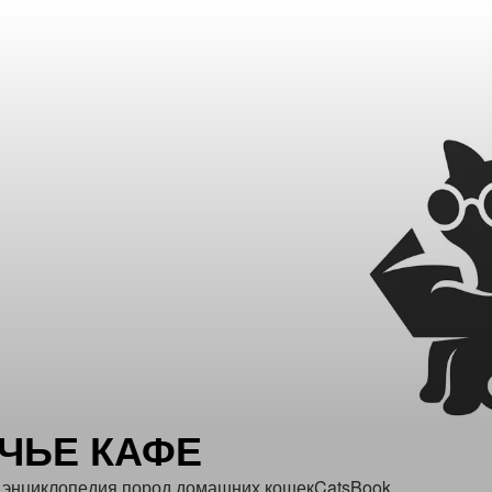
ЧЬЕ КАФЕ
 энциклопедия пород домашних кошекCatsBook