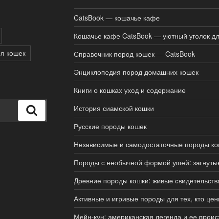
CatsBook — кошачье кафе
Кошачье кафе CatsBook — уютный уголок дл
я кошек
Справочник пород кошек — CatsBook
Энциклопедия пород домашних кошек
Книги о кошках уход и содержание
История сиамской кошки
Поиск
Русские породы кошек
Независимые и самодостаточные породы ко
Породы с необычной формой ушей: загнуты
Древние породы кошки: живые свидетельств
Активные и игривые породы для тех, кто цен
Мейн-кун: американская легенда и ее прои