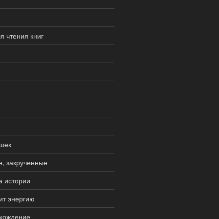
я чтения книг
шек
е, закрученные
а истории
ит энергию
схождение