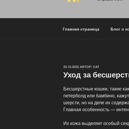
Главная страница
Блог о к
ОПУБЛИКОВАНО
23.10.2022
АВТОР:
CAT
Уход за бесшерс
Бесшерстные кошки, такие как
петерболд или бамбино, кажут
шерсти, но на деле их содерж
Главная особенность — интен
Их кожа выделяет особый секр