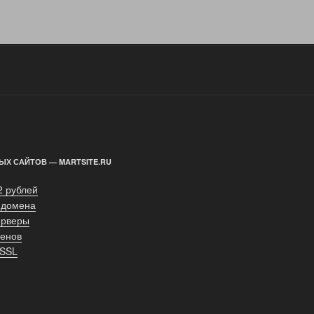
ЫХ САЙТОВ — MARTSITE.RU
2 рублей
 домена
ерверы
енов
 SSL