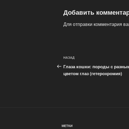
Добавить коммента
Для отправки комментария в
Навигация
Предыдущая
НАЗАД
по
запись:
Глаза кошки: породы с разны
записям
цветом глаз (гетерохромия)
МЕТКИ