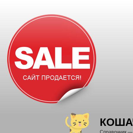
Перейти
к
содержимому
КОША
Справочник —