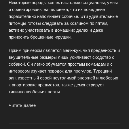
Некоторые породы кошек настолько социальны, умны
и ориентированы на человека, что их поведение
поразительно напоминает собачье. Эти удивительные
питомцы готовы следовать за хозяином по пятам,
активно участвовать в домашних делах и даже
приносить брошенные игрушки.
Ярким примером является мейн-кун, чья преданность и
внушительные размеры лишь усиливают сходство с
собакой. Он легко обучается простым командам и с
интересом изучает поводок для прогулок. Турецкий
ван, известный своей неутолимой энергией и любовью
к апортировке предметов, также демонстрирует
типично «собачьи» черты.
Читать далее
«Кошки
с
собачьими
повадками»