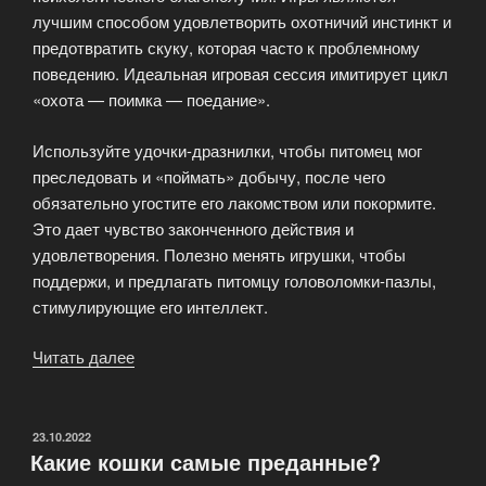
лучшим способом удовлетворить охотничий инстинкт и
предотвратить скуку, которая часто к проблемному
поведению. Идеальная игровая сессия имитирует цикл
«охота — поимка — поедание».
Используйте удочки-дразнилки, чтобы питомец мог
преследовать и «поймать» добычу, после чего
обязательно угостите его лакомством или покормите.
Это дает чувство законченного действия и
удовлетворения. Полезно менять игрушки, чтобы
поддержи, и предлагать питомцу головоломки-пазлы,
стимулирующие его интеллект.
Читать далее
«Как
поддерживать
активность
питомца?»
ОПУБЛИКОВАНО
23.10.2022
Какие кошки самые преданные?