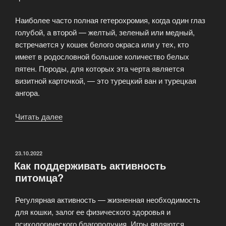
Наиболее часто полная гетерохромия, когда один глаз
голубой, а второй — желтый, зеленый или медный,
встречается у кошек белого окраса или у тех, кто
имеет в родословной большое количество белых
пятен. Породы, для которых эта черта является
визитной карточкой, — это турецкий ван и турецкая
ангора.
Читать далее
«Глаза
кошки:
породы
с
ОПУБЛИКОВАНО
23.10.2022
Как поддерживать активность
разным
питомца?
цветом
глаз
Регулярная активность — жизненная необходимость
(гетерохромия)»
для кошки, залог ее физического здоровья и
психологического благополучия. Игры являются