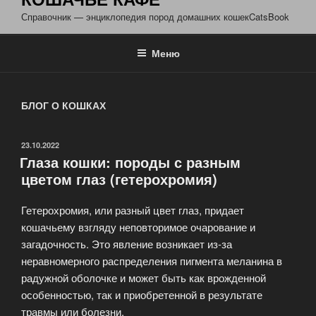
Справочник — энциклопедия пород домашних кошекCatsBook
Меню
БЛОГ О КОШКАХ
ОПУБЛИКОВАНО
23.10.2022
Глаза кошки: породы с разным
цветом глаз (гетерохромия)
Гетерохромия, или разный цвет глаз, придает
кошачьему взгляду неповторимое очарование и
загадочность. Это явление возникает из-за
неравномерного распределения пигмента меланина в
радужной оболочке и может быть как врожденной
особенностью, так и приобретенной в результате
травмы или болезни.